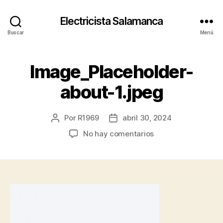
Electricista Salamanca
Buscar
Menú
Image_Placeholder-
about-1.jpeg
Por
R1969
abril 30, 2024
Autor
Fecha
de
de
en
No hay comentarios
la
la
Image_Placeholder
entrada
entrada
about-
1.jpeg