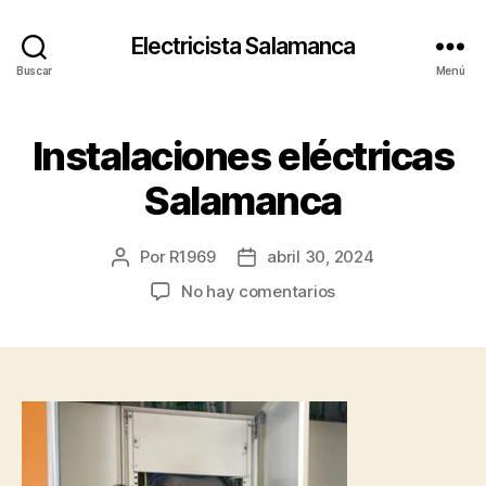
Electricista Salamanca
Buscar
Menú
Instalaciones eléctricas
Salamanca
Por
R1969
abril 30, 2024
Autor
Fecha
de
de
en
No hay comentarios
la
la
Instalaciones
entrada
entrada
eléctricas
Salamanca