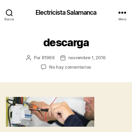
Electricista Salamanca
Buscar
Menú
descarga
Por
R1969
noviembre 1, 2016
Autor
Fecha
de
de
en
No hay comentarios
la
la
descarga
entrada
entrada