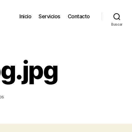
Inicio
Servicios
Contacto
Buscar
g.jpg
en
os
cropped-
Iconojpg.jpg