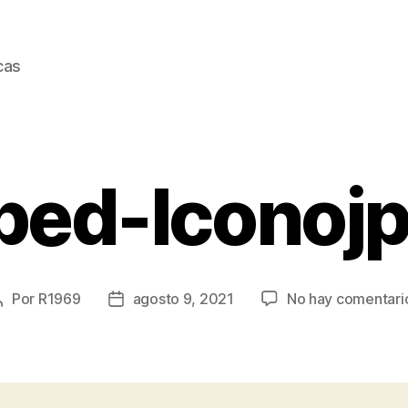
cas
ped-Iconojp
Por
R1969
agosto 9, 2021
No hay comentari
Autor
Fecha
de
de
la
la
entrada
entrada