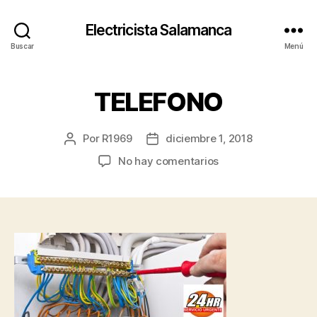
Electricista Salamanca
Buscar
Menú
TELEFONO
Por
R1969
diciembre 1, 2018
Autor
Fecha
de
de
en
No hay comentarios
la
la
TELEFONO
entrada
entrada