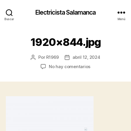
Electricista Salamanca
Buscar
Menú
1920×844.jpg
Por
R1969
abril 12, 2024
Autor
Fecha
de
de
en
No hay comentarios
la
la
1920×844.jpg
entrada
entrada